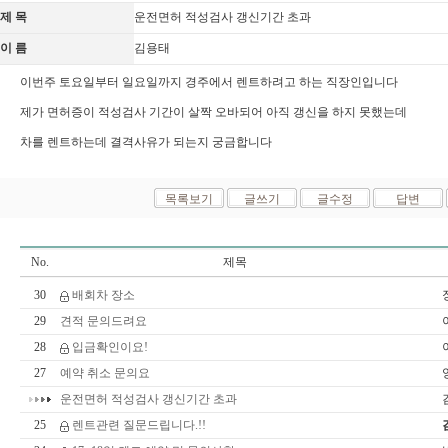
제 목
운전면허 적성검사 갱신기간 초과
이 름
김용태
이번주 토요일부터 일요일까지 경주에서 렌트하려고 하는 직장인입니다
제가 면허증이 적성검사 기간이 살짝 오바되어 아직 갱신을 하지 못했는데
차를 렌트하는데 결격사유가 되는지 궁금합니다
No.
제목
30
배회차 장소
29
견적 문의드려요
28
입금확인이요!
27
예약 취소 문의요
운전면허 적성검사 갱신기간 초과
25
렌트관련 질문드립니다.!!