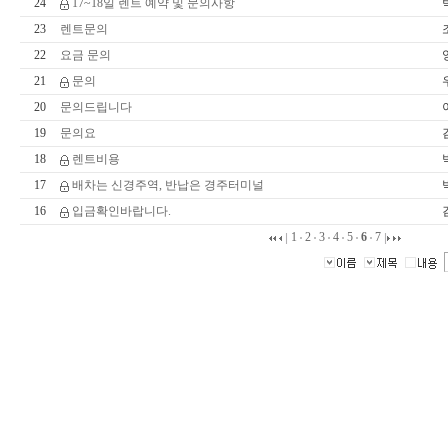
24
17~18일 렌트 예약 및 문의사항
23
렌트문의
22
요금 문의
21
문의
20
문의드립니다
19
문의요
18
렌트비용
17
배차는 신경주역, 반납은 경주터미널
16
입금확인바랍니다.
1
2
3
4
5
6
7