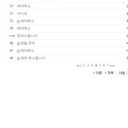
53
예약취소
52
카시트
51
예약취소
50
예약취소
문의드립니다
48
렌탈 문의
47
예약취소
46
렌트 취소합니다.
1
2
3
4
5
6
7