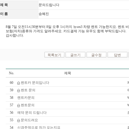
제 목
문의드립니다
이 름
송혜진
8월 7일 오전11시30분부터 8일 오후 1시까지 뉴sm3 차량 렌트 가능한지요. 렌트 
보험(자차)종류와 가격도 알려주세요. 카드결제 가능 유무도 함께 부탁드립니다.
감사합니다.
No.
제목
60
렌트카 문의입니다
59
렌트 문의
58
렌트카문의
57
렌트문의
56
예약 문의 드립니다
55
문의드려요
54
신경주역으로 차가 오는지요