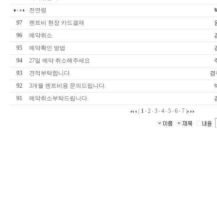
전연령
97
렌트비 현장 카드결재
96
예약취소
95
예약확인 방법
94
27일 예약 취소해주세요
93
견적부탁합니다.
경
92
3개월 렌트비용 문의드립니다.
91
예약취소부탁드립니다.
1
2
3
4
5
6
7