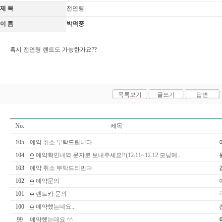
제 목
전연령
이 름
박덕중
혹시 전연령 렌트도 가능한가요??
No.
제목
105
예약 취소 부탁드립니다
104
예약확인내역 문자로 보내주세요!!(12.11~12.12 모닝예..
103
예약 취소 부탁드리빈다.
102
예약문의
101
렌트카 문의
100
예약했는데요..
99
예약했는데요 ^^