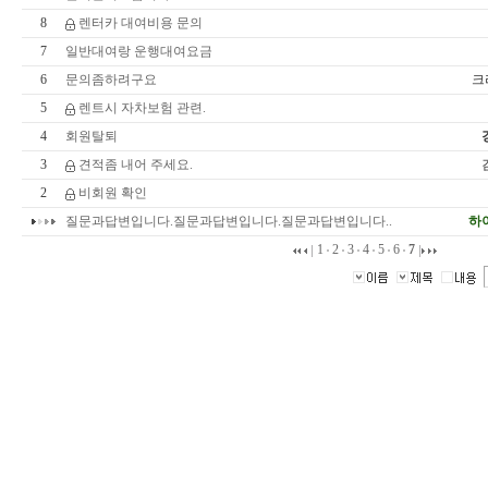
8
렌터카 대여비용 문의
7
일반대여랑 운행대여요금
6
문의좀하려구요
크
5
렌트시 자차보험 관련.
4
회원탈퇴
3
견적좀 내어 주세요.
2
비회원 확인
질문과답변입니다.질문과답변입니다.질문과답변입니다..
하
1
2
3
4
5
6
7