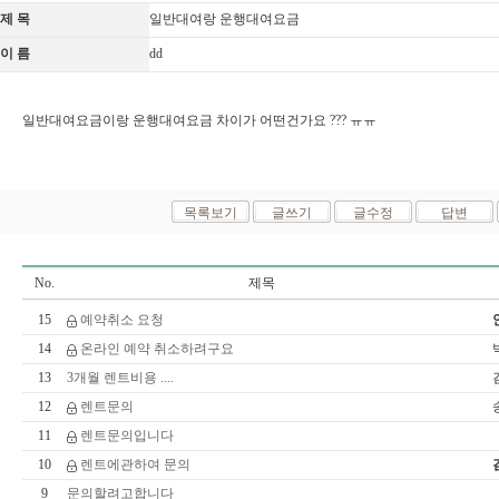
제 목
일반대여랑 운행대여요금
이 름
dd
일반대여요금이랑 운행대여요금 차이가 어떤건가요 ??? ㅠㅠ
No.
제목
15
예약취소 요청
14
온라인 예약 취소하려구요
13
3개월 렌트비용 ....
12
렌트문의
11
렌트문의입니다
10
렌트에관하여 문의
9
문의할려고합니다