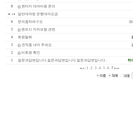
8
렌터카 대여비용 문의
일반대여랑 운행대여요금
6
문의좀하려구요
크
5
렌트시 자차보험 관련.
4
회원탈퇴
3
견적좀 내어 주세요.
2
비회원 확인
1
질문과답변입니다.질문과답변입니다.질문과답변입니다..
하
1
2
3
4
5
6
7